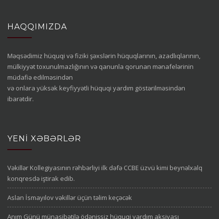
HAQQIMIZDA
Məqsədimiz hüquqi və fiziki şəxslərin hüquqlarının, azadlıqlarının,
mülkiyyət toxunulmazlığının və qanunla qorunan mənafelərinin
müdafiə edilməsindən
və onlara yüksək keyfiyyətli hüquqi yardım göstərilməsindən
ibarətdir.
YENI XƏBƏRLƏR
Vəkillər Kollegiyasının rəhbərliyi ilk dəfə CCBE üzvü kimi beynəlxalq
konqresdə iştirak edib.
Aslan İsmayılov vəkillər üçün təlim keçəcək
Anım Günü münasibətilə ödənişsiz hüquqi yardım aksiyası