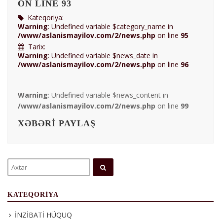
ON LINE
93
Kateqoriya:
Warning
: Undefined variable $category_name in
/www/aslanismayilov.com/2/news.php
on line
95
Tarix:
Warning
: Undefined variable $news_date in
/www/aslanismayilov.com/2/news.php
on line
96
Warning
: Undefined variable $news_content in
/www/aslanismayilov.com/2/news.php
on line
99
XƏBƏRI PAYLAŞ
KATEQORIYA
İNZİBATİ HÜQUQ