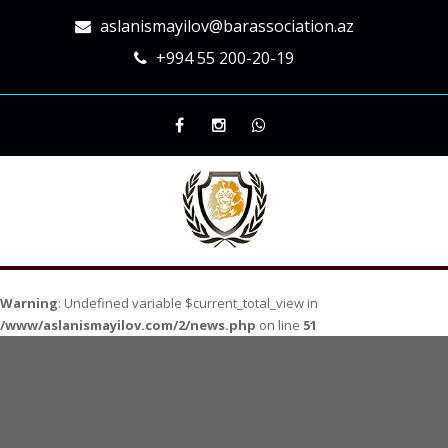
aslanismayilov@barassociation.az
+994 55 200-20-19
Warning
: Undefined variable $current_total_view in
/www/aslanismayilov.com/2/news.php
on line
51