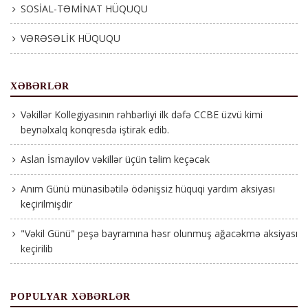
SOSİAL-TƏMİNAT HÜQUQU
VƏRƏSƏLİK HÜQUQU
XƏBƏRLƏR
Vəkillər Kollegiyasının rəhbərliyi ilk dəfə CCBE üzvü kimi
beynəlxalq konqresdə iştirak edib.
Aslan İsmayılov vəkillər üçün təlim keçəcək
Anım Günü münasibətilə ödənişsiz hüquqi yardım aksiyası
keçirilmişdir
"Vəkil Günü" peşə bayramına həsr olunmuş ağacəkmə aksiyası
keçirilib
POPULYAR XƏBƏRLƏR