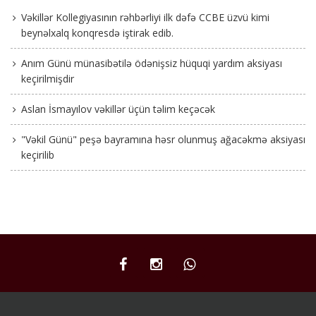
Vəkillər Kollegiyasının rəhbərliyi ilk dəfə CCBE üzvü kimi
beynəlxalq konqresdə iştirak edib.
Anım Günü münasibətilə ödənişsiz hüquqi yardım aksiyası
keçirilmişdir
Aslan İsmayılov vəkillər üçün təlim keçəcək
"Vəkil Günü" peşə bayramına həsr olunmuş ağacəkmə aksiyası
keçirilib