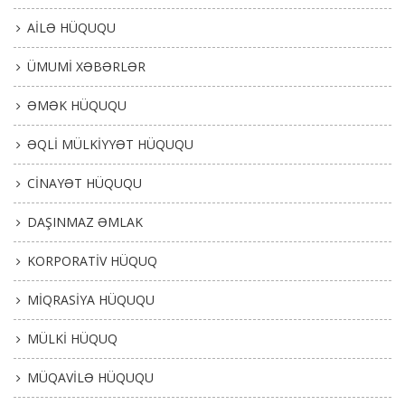
AİLƏ HÜQUQU
ÜMUMİ XƏBƏRLƏR
ƏMƏK HÜQUQU
ƏQLİ MÜLKİYYƏT HÜQUQU
CİNAYƏT HÜQUQU
DAŞINMAZ ƏMLAK
KORPORATİV HÜQUQ
MİQRASİYA HÜQUQU
MÜLKİ HÜQUQ
MÜQAVİLƏ HÜQUQU