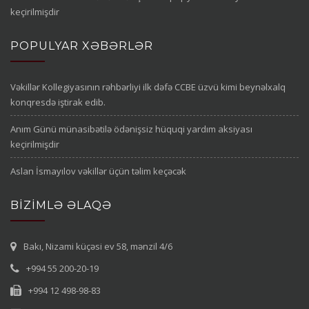
keçirilmişdir
POPULYAR XƏBƏRLƏR
Vəkillər Kollegiyasının rəhbərliyi ilk dəfə CCBE üzvü kimi beynəlxalq
konqresdə iştirak edib.
Anım Günü münasibətilə ödənişsiz hüquqi yardım aksiyası
keçirilmişdir
Aslan İsmayılov vəkillər üçün təlim keçəcək
BIZIMLƏ ƏLAQƏ
Bakı, Nizami küçəsi ev 58, mənzil 4/6
+994 55 200-20-19
+994 12 498-98-83