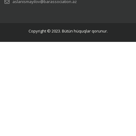
aslanismayilov@barassociation.az
Copyright © 2023. Bütün hüquqlar qorunur.