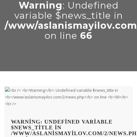
Warning
: Undefined
variable $news_title in
/www/aslanismayilov.com
on line
66
WARNING
: UNDEFINED VARIABLE
$NEWS_TITLE IN
/WWW/ASLANISMAYILOV.COM/2/NEWS.PH