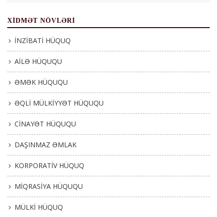
XIDMƏT NÖVLƏRI
İNZİBATİ HÜQUQ
AİLƏ HÜQUQU
ƏMƏK HÜQUQU
ƏQLİ MÜLKİYYƏT HÜQUQU
CİNAYƏT HÜQUQU
DAŞINMAZ ƏMLAK
KORPORATİV HÜQUQ
MİQRASİYA HÜQUQU
MÜLKİ HÜQUQ