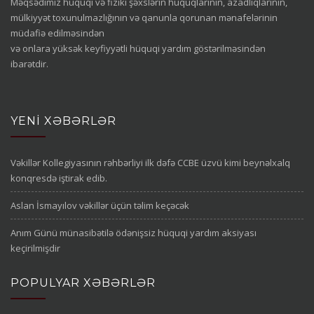
Məqsədimiz hüquqi və fiziki şəxslərin hüquqlarının, azadlıqlarının,
mülkiyyət toxunulmazlığının və qanunla qorunan mənafelərinin
müdafiə edilməsindən
və onlara yüksək keyfiyyətli hüquqi yardım göstərilməsindən
ibarətdir.
YENI XƏBƏRLƏR
Vəkillər Kollegiyasının rəhbərliyi ilk dəfə CCBE üzvü kimi beynəlxalq
konqresdə iştirak edib.
Aslan İsmayılov vəkillər üçün təlim keçəcək
Anım Günü münasibətilə ödənişsiz hüquqi yardım aksiyası
keçirilmişdir
POPULYAR XƏBƏRLƏR