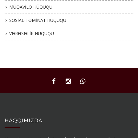
MÜQAVİLƏ HÜQUQU
SOSİAL-TƏMİNAT HÜQUQU
VƏRƏSƏLİK HÜQUQU
HAQQIMIZDA