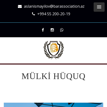
aslanismayilov@barassociation.az
+994 55 200-20-19
MÜLKİ HÜQUQ