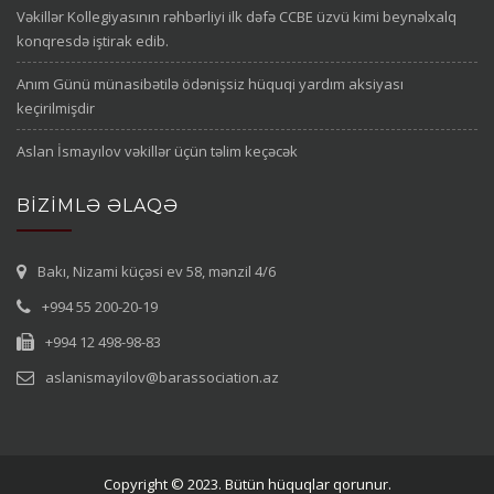
Vəkillər Kollegiyasının rəhbərliyi ilk dəfə CCBE üzvü kimi beynəlxalq
konqresdə iştirak edib.
Anım Günü münasibətilə ödənişsiz hüquqi yardım aksiyası
keçirilmişdir
Aslan İsmayılov vəkillər üçün təlim keçəcək
BIZIMLƏ ƏLAQƏ
Bakı, Nizami küçəsi ev 58, mənzil 4/6
+994 55 200-20-19
+994 12 498-98-83
aslanismayilov@barassociation.az
Copyright © 2023. Bütün hüquqlar qorunur.