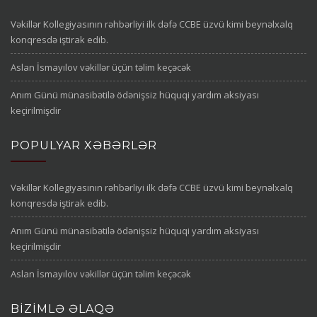
Vəkillər Kollegiyasının rəhbərliyi ilk dəfə CCBE üzvü kimi beynəlxalq
konqresdə iştirak edib.
Aslan İsmayılov vəkillər üçün təlim keçəcək
Anım Günü münasibətilə ödənişsiz hüquqi yardım aksiyası
keçirilmişdir
POPULYAR XƏBƏRLƏR
Vəkillər Kollegiyasının rəhbərliyi ilk dəfə CCBE üzvü kimi beynəlxalq
konqresdə iştirak edib.
Anım Günü münasibətilə ödənişsiz hüquqi yardım aksiyası
keçirilmişdir
Aslan İsmayılov vəkillər üçün təlim keçəcək
BIZIMLƏ ƏLAQƏ