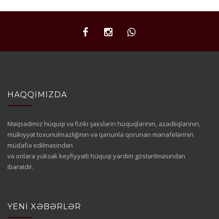
HAQQIMIZDA
Məqsədimiz hüquqi və fiziki şəxslərin hüquqlarının, azadlıqlarının,
mülkiyyət toxunulmazlığının və qanunla qorunan mənafelərinin
müdafiə edilməsindən
və onlara yüksək keyfiyyətli hüquqi yardım göstərilməsindən
ibarətdir.
YENI XƏBƏRLƏR