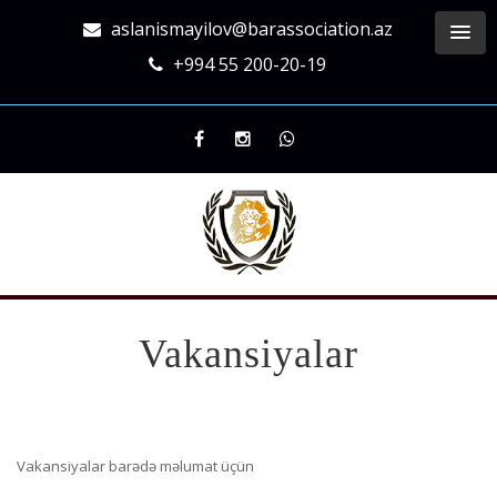
aslanismayilov@barassociation.az
+994 55 200-20-19
Vakansiyalar
Vakansiyalar barədə məlumat üçün